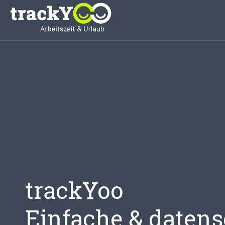
trackYoo
Einfache & daten