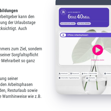
tbildungen
Arbeitgeber kann den
nung der Urlaubstage
cksichtigt. Auch
.
hmers zum Ziel, sondern
einer Sorgfaltspflicht
 Mehrarbeit so ganz
lung seiner
u den Arbeitsphasen
den, Resturlaub sowie
te Warnhinweise wie z.B.